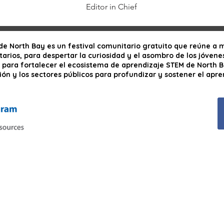
Editor in Chief
o de North Bay es un festival comunitario gratuito que reúne a
arios, para despertar la curiosidad y el asombro de los jóvenes 
; para fortalecer el ecosistema de aprendizaje STEM de North B
ción y los sectores públicos para profundizar y sostener el apre
Próximo evento: sábado 7 de marzo de 2026
De 10:00 a 16:00 horas
Recinto ferial del condado de Sonoma
Santa Rosa, California