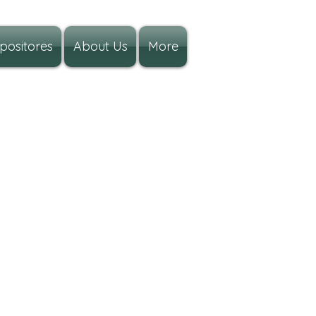
positores
About Us
More