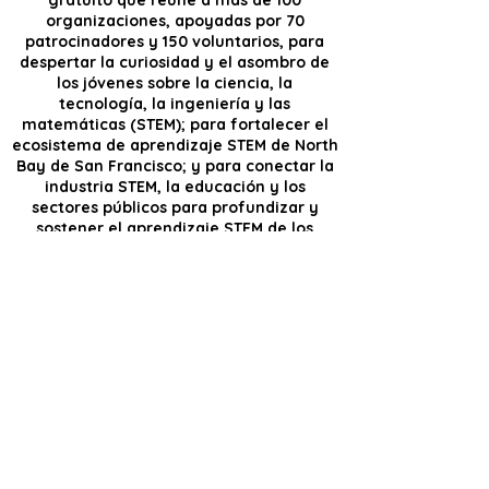
gratuito que reúne a más de 100
organizaciones, apoyadas por 70
patrocinadores y 150 voluntarios, para
despertar la curiosidad y el asombro de
los jóvenes sobre la ciencia, la
tecnología, la ingeniería y las
matemáticas (STEM); para fortalecer el
ecosistema de aprendizaje STEM de North
Bay de San Francisco; y para conectar la
industria STEM, la educación y los
sectores públicos para profundizar y
sostener el aprendizaje STEM de los
jóvenes.
Próximo evento: sábado 7 de marzo de 2026
De 10:00 a 16:00 horas
Recinto ferial del condado de Sonoma
Santa Rosa, California