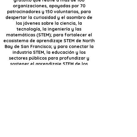
gratuito que reúne a más de 100
organizaciones, apoyadas por 70
patrocinadores y 150 voluntarios, para
despertar la curiosidad y el asombro de
los jóvenes sobre la ciencia, la
tecnología, la ingeniería y las
matemáticas (STEM); para fortalecer el
ecosistema de aprendizaje STEM de North
Bay de San Francisco; y para conectar la
industria STEM, la educación y los
sectores públicos para profundizar y
sostener el aprendizaje STEM de los
jóvenes.
Próximo evento: sábado 7 de marzo de 2026
De 10:00 a 16:00 horas
Recinto ferial del condado de Sonoma
Santa Rosa, California