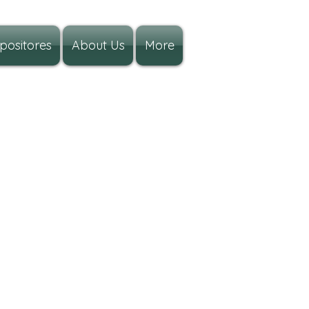
positores
About Us
More