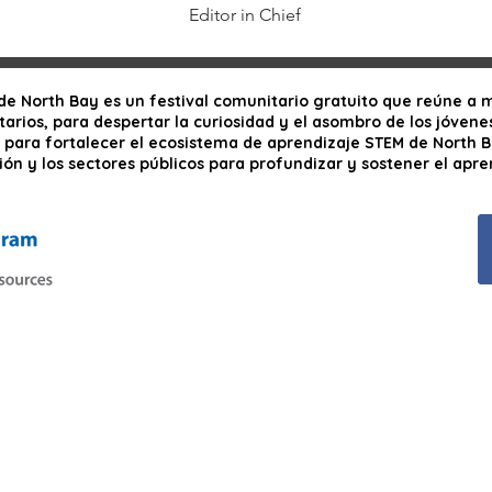
Editor in Chief
o de North Bay es un festival comunitario gratuito que reúne a
arios, para despertar la curiosidad y el asombro de los jóvenes 
; para fortalecer el ecosistema de aprendizaje STEM de North B
ción y los sectores públicos para profundizar y sostener el apre
Próximo evento: sábado 7 de marzo de 2026
De 10:00 a 16:00 horas
Recinto ferial del condado de Sonoma
Santa Rosa, California