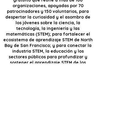
gratuito que reúne a más de 100
organizaciones, apoyadas por 70
patrocinadores y 150 voluntarios, para
despertar la curiosidad y el asombro de
los jóvenes sobre la ciencia, la
tecnología, la ingeniería y las
matemáticas (STEM); para fortalecer el
ecosistema de aprendizaje STEM de North
Bay de San Francisco; y para conectar la
industria STEM, la educación y los
sectores públicos para profundizar y
sostener el aprendizaje STEM de los
jóvenes.
Próximo evento: sábado 7 de marzo de 2026
De 10:00 a 16:00 horas
Recinto ferial del condado de Sonoma
Santa Rosa, California